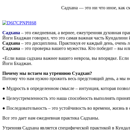
Садхана — это ни что иное, как с
Садхана
– это ежедневная, а вернее, ежеутренняя духовная пра
Йоги Бхаджан говорил, что это самая важная часть Кундалини 
Садхана
– это дисциплина. Практикуя ее каждый день, очень л
Садхана
– это проверка вашего мужества. Кто победит – вы ил
«Если ваша садхана важнее вашего невроза, вы впорядке. Если
Йоги Бхаджан.
Почему мы встаем на утреннюю Суадхан?
Потому что нам нужно прожить весь предстоящий день, а мы не 
● Мудрость в определенном смысле – интуиция, которая позвол
● Целеустремленность это наша способность выполнять приняты
● Последовательность – это устойчивость во времени, жизнь в 
Все это дает нам ежедневная практика Садханы.
Утренняя Садхана является специфической практикой в Кундал