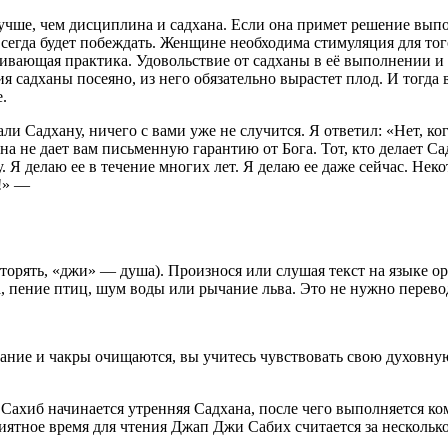
чше, чем дисциплина и садхана. Если она примет решение выпол
всегда будет побеждать. Женщине необходима стимуляция для тог
вивающая практика. Удовольствие от садханы в её выполнении 
я садханы посеяно, из него обязательно вырастет плод. И тогда 
.
и Садхану, ничего с вами уже не случится. Я ответил: «Нет, ко
а не дает вам письменную гарантию от Бога. Тот, кто делает Са
. Я делаю ее в течение многих лет. Я делаю ее даже сейчас. Не
!» —
орять, «джи» — душа). Произнося или слушая текст на языке ори
 пение птиц, шум воды или рычание льва. Это не нужно перево
озание и чакры очищаются, вы учитесь чувствовать свою духовн
хиб начинается утренняя Садхана, после чего выполняется ком
ятное время для чтения Джап Джи Сабих считается за несколько