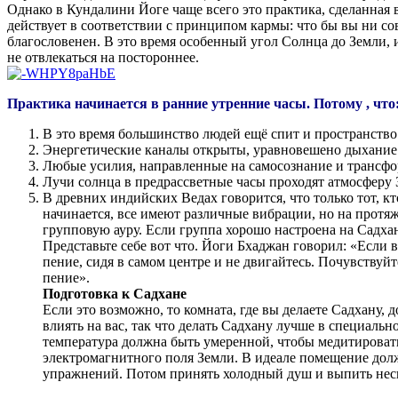
Однако в Кундалини Йоге чаще всего это практика, сделанная 
действует в соответствии с принципом кармы: что бы вы ни сове
благословенен. В это время особенный угол Солнца до Земли, и
не отвлекаться на постороннее.
Практика начинается в ранние утренние часы. Потому , что
В это время большинство людей ещё спит и пространство
Энергетические каналы открыты, уравновешено дыхание 
Любые усилия, направленные на самосознание и трансформ
Лучи солнца в предрассветные часы проходят атмосферу 
В древних индийских Ведах говорится, что только тот, кто
начинается, все имеют различные вибрации, но на прот
групповую ауру. Если группа хорошо настроена на Садхану
Представьте себе вот что. Йоги Бхаджан говорил: «Если 
пение, сидя в самом центре и не двигайтесь. Почувствуйт
пение».
Подготовка к Садхане
Если это возможно, то комната, где вы делаете Садхану,
влиять на вас, так что делать Садхану лучше в специальн
температура должна быть умеренной, чтобы медитировать 
электромагнитного поля Земли. В идеале помещение дол
упражнений. Потом принять холодный душ и выпить неско