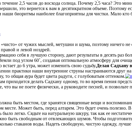
в течение 2,5 часов до восхода солнца. Почему 2,5 часа? Это 
ршили, это вернется к вам в десятикратном объеме. Поэтому если
 наши биоритмы наиболее благоприятны для чистки. Мало кто бод
:
 «чисто» от чужих мыслей, метушни и шума, поэтому ничего не 
правой и левой ноздрей.
ацию себя в лучшую сторону, дают результаты в десять раз боль
Земли под углом 60˚, создавая оптимальную атмосферу для очи
 встает до 6 утра, может изменить свою судьбу.
Делая Садхану в
яжении практики наши внутренние струны настраиваются друг на
, то общая аура будет цвета радуги, с голубоватым оттенком.
вам приходится делать Садхану одному, то во время пения предс
е, что вы не поете физически, а руководите песней, и позвольте
 должна быть местом, где хранятся священные вещи и воспоминани
ом месте. Может быть, перед алтарем. Это будет очень полезно.
было легко. Сядьте на натуральную шкуру, так как ее нестатиче
жно быть свободным от отвлекающих шумов. Чтобы подготовить 
лько стаканов воды. Надеть свободную, чистую одежду, лучше 