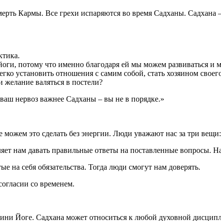
мерть Кармы. Все грехи испаряются во время Садханы. Садхана —
ктика.
йоги, потому что именно благодаря ей мы можем развиваться и м
егко установить отношения с самим собой, стать хозяином своег
и желание валяться в постели?
 ваш нервоз важнее Садханы – вы не в порядке.»
можем это сделать без энергии. Люди уважают нас за три вещи: 
яет нам давать правильные ответы на поставленные вопросы. На 
е на себя обязательства. Тогда люди смогут нам доверять.
согласии со временем.
ини Йоге. Садхана может относиться к любой духовной дисципли