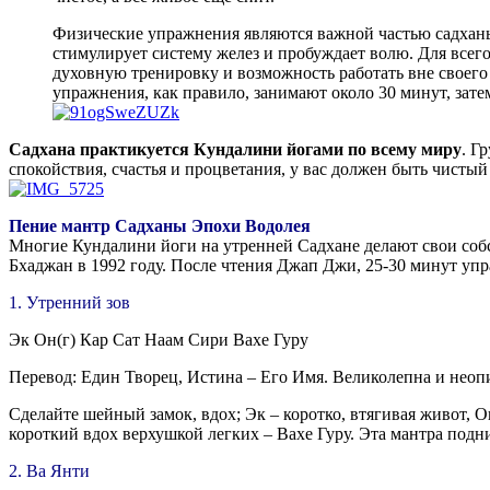
Физические упражнения являются важной частью садханы
стимулирует систему желез и пробуждает волю. Для всего
духовную тренировку и возможность работать вне своего
упражнения, как правило, занимают около 30 минут, зате
Садхана практикуется Кундалини йогами по всему миру
. Г
спокойствия, счастья и процветания, у вас должен быть чистый
Пение мантр Садханы Эпохи Водолея
Многие Кундалини йоги на утренней Садхане делают свои собс
Бхаджан в 1992 году. После чтения Джап Джи, 25-30 минут уп
1. Утренний зов
Эк Он(г) Кар Сат Наам Сири Вахе Гуру
Перевод: Един Творец, Истина – Его Имя. Великолепна и неопи
Сделайте шейный замок, вдох; Эк – коротко, втягивая живот, Он
короткий вдох верхушкой легких – Вахе Гуру. Эта мантра подн
2. Ва Янти