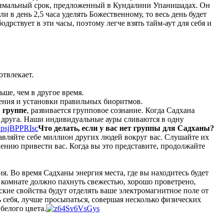
минимальный срок, предложенный в Кундалини Упанишадах. Он
 в день 2,5 часа уделять Божественному, то весь день будет
рствует в эти часы, поэтому легче взять тайм-аут для себя и
отвлекает.
ше, чем в другое время.
щения и установки правильных биоритмов.
 группе
, развивается групповое сознание. Когда Садхана
 друга. Наши индивидуальные ауры сливаются в одну
Что делать, если у вас нет группы для Садханы?
тавляйте себе миллион других людей вокруг вас. Слушайте их
 пению привести вас. Когда вы это представите, продолжайте
я. Во время Садханы энергия места, где вы находитесь будет
 В комнате должно пахнуть свежестью, хорошо проветрено,
ские свойства будут отделять ваше электромагнитное поле от
себя, лучше просыпаться, совершая несколько физических
белого цвета.