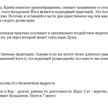
. Крийя помогает кровообращению, снимает напряжение и отпу
 этого Кундалини Йога является подходящей практикой. Это боль
 ума. Поэтому в оставшейся части дня единственное над чем вам
м следует релаксация
рупповая практика усиливает и преумножает воздействие медитац
 ум, ум через который может сиять ваша Душа.
твенные медитации. Однако если вы хотите более длинную прак
ражнений йоги (с последующей релаксацией), все вместе мы по
суема Его бесконечная мудрость.
г и Кар – долгие, равные по длительности. Вдох: Сат – коротко,
имает Кундалини. Поется 7 минут.