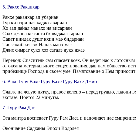
5. Ракхе Раканхар
Ракхе раканхар ап убариан
Гур ки пэри паэ кадж савариан
Хо аап дайал манахо на висариан
Садх джана ке санга бхаваджал тариан
Сакат ниндак душт кхин маэ бидариан
Тис сахиб ки тэк Нанак манэ маэ
Джис симрат сукх хоэ сагалэ дукх джаэ
Перевод: Спаситель сам спасает всех. Он ведет нас к лотосным
от океана материального существования, дав нам общество ис
прибежище Господа в своем уме. Памятование о Нем приносит б
6. Вахе Гуру Вахе Гуру Вахе Гуру Вахе Джио
Сядьте на левую пятку, правое колено – перед грудью, ладони в
экстазе. Поется 22 минуты.
7. Гуру Рам Дас
Эта мантра воспевает Гуру Рам Даса и наполняет нас смирением
Окончание Садханы Эпохи Водолея