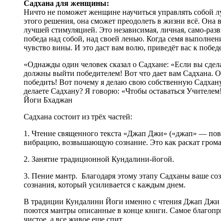
Садхана для женщины:
Ничто не поможет женщине научиться управлять собой лу
этого решения, она сможет преодолеть в жизни всё. Она 
лучшей стимуляцией. Это независимая, личная, само-раз
победа над собой, над своей ленью. Когда семя выполнени
чувство вины. И это даст вам волю, приведёт вас к победе
«Однажды один человек сказал о Садхане: «Если вы сделал
должны выйти победителем! Вот что дает вам Садхана. Он
победить! Вот почему я делаю свою собственную Садхану
делаете Садхану? Я говорю: «Чтобы оставаться Учителем
Йоги Бхаджан
Садхана состоит из трёх частей:
1. Чтение священного текста «Джап Джи» («джап» — повт
вибрацию, возвышающую сознание. Это как раскат грома,
2. Занятие традиционной Кундалини-йогой.
3. Пение мантр. Благодаря этому этапу Садханы ваше с
сознания, который усиливается с каждым днем.
В традиции Кундалини Йоги именно с чтения Джап Джи Са
поются мантры описанные в конце книги. Самое благопри
чистое, а все живое еще спит.