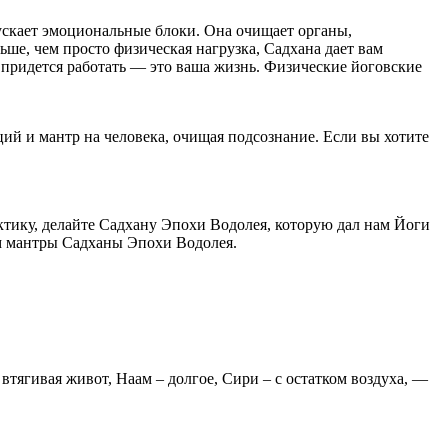
скает эмоциональные блоки. Она очищает органы,
ше, чем просто физическая нагрузка, Садхана дает вам
 придется работать — это ваша жизнь. Физические йоговские
ий и мантр на человека, очищая подсознание. Если вы хотите
тику, делайте Садхану Эпохи Водолея, которую дал нам Йоги
ем мантры Садханы Эпохи Водолея.
 втягивая живот, Наам – долгое, Сири – с остатком воздуха, —