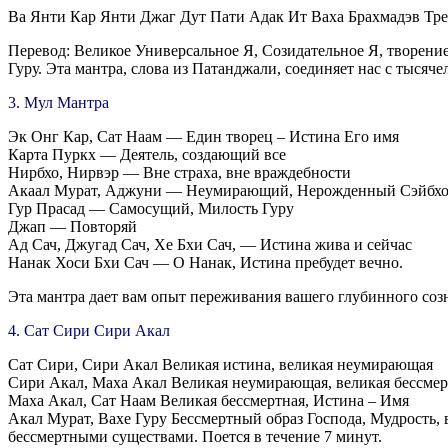
Ва Янти Кар Янти Джаг Дут Пати Адак Ит Ваха Брахмадэв Тре
Перевод: Великое Универсальное Я, Созидательное Я, творение 
Гуру. Эта мантра, слова из Патанджали, соединяет нас с тысяч
3. Мул Мантра
Эк Онг Кар, Сат Наам — Един творец – Истина Его имя
Карта Пуркх — Деятель, создающий все
Нирбхо, Нирвэр — Вне страха, вне враждебности
Акаал Мурат, Аджуни — Неумирающий, Нерожденный Сэйбх
Гур Прасад — Самосущий, Милость Гуру
Джап — Повторяй
Ад Сач, Джугад Сач, Хе Бхи Сач, — Истина жива и сейчас
Нанак Хоси Бхи Сач — О Нанак, Истина пребудет вечно.
Эта мантра дает вам опыт переживания вашего глубинного созна
4. Сат Сири Сири Акал
Сат Сири, Сири Акал Великая истина, великая неумирающая
Сири Акал, Маха Акал Великая неумирающая, великая бессмер
Маха Акал, Сат Наам Великая бессмертная, Истина – Имя
Акал Мурат, Вахе Гуру Бессмертный образ Господа, Мудрость, 
бессмертными существами. Поется в течение 7 минут.