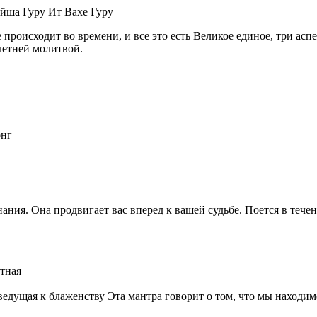
йша Гуру Ит Вахе Гуру
происходит во времени, и все это есть Великое единое, три асп
елетней молитвой.
онг
ния. Она продвигает вас вперед к вашей судьбе. Поется в течен
тная
ведущая к блаженству Эта мантра говорит о том, что мы находим