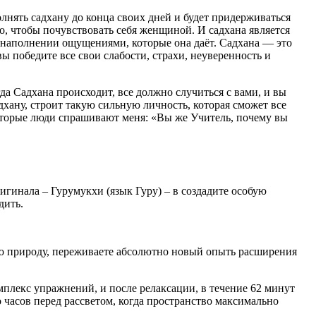
нять садхану до конца своих дней и будет придерживаться
о, чтобы почувствовать себя женщиной. И садхана является
и наполнении ощущениями, которые она даёт. Садхана — это
вы победите все свои слабости, страхи, неуверенность и
гда Садхана происходит, все должно случиться с вами, и вы
дхану, строит такую сильную личность, которая сможет все
которые люди спрашивают меня: «Вы же Учитель, почему вы
гинала – Гурумукхи (язык Гуру) – в создадите особую
дить.
ую природу, переживаете абсолютно новый опыть расширения
плекс упражнений, и после релаксации, в течение 62 минут
 часов перед рассветом, когда пространство максимально